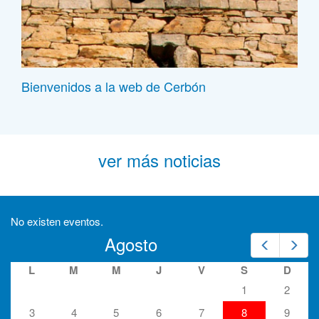
Bienvenidos a la web de Cerbón
ver más noticias
No existen eventos.
Agosto
Prev
Nex
L
M
M
J
V
S
D
1
2
3
4
5
6
7
8
9