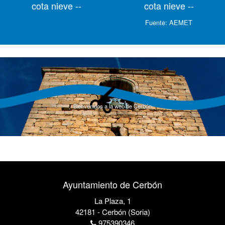
cota nieve --
cota nieve --
Fuente:
AEMET
Bienvenidos a la web de Cerbón
Ayuntamiento de Cerbón
La Plaza, 1
42181 - Cerbón (Soria)
975390346