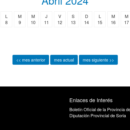
Abril 2024
L
M
M
J
V
S
D
L
M
M
8
9
10
11
12
13
14
15
16
17
<< mes anterior
mes actual
mes siguiente >>
Enlaces de Interés
Boletín Oficial de la Provincia d
Diputación Provincial de Soria