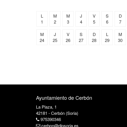
L
M
M
J
V
S
D
1
2
3
4
5
6
7
M
J
V
S
D
L
M
24
25
26
27
28
29
30
Ayuntamiento de Cerbón
La Plaza, 1
42181 - Cerbón (Soria)
975390346
cerbon@dipsoria.es