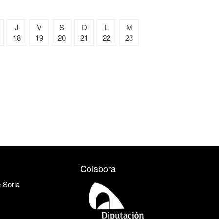
J
V
S
D
L
M
18
19
20
21
22
23
Colabora
e Soria